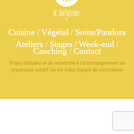
Cuisine
/
Végétal
/
Soins/Pandora
Ateliers
/
Stages /
Week-end
/
Caoching
/
Contact
Projet d'études et de recherche à l'accompagnement au
processus créatif via les états élargis de conscience